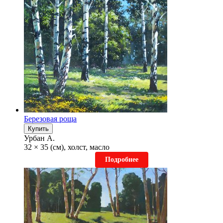
Березовая роща
Купить
Урбан А.
32 × 35 (см), холст, масло
Подробнее