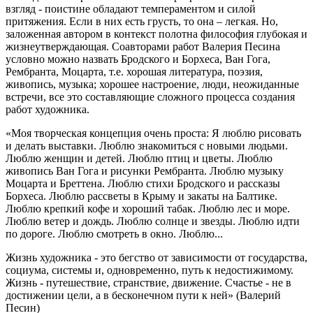
взгляд - поистине обладают темпераментом и силой
притяжения. Если в них есть грусть, то она – легкая. Но,
заложенная автором в контекст полотна философия глубокая и
жизнеутверждающая. Соавторами работ Валерия Песина
условно можно назвать Бродского и Борхеса, Ван Гога,
Рембранта, Моцарта, т.е. хорошая литература, поэзия,
живопись, музыка; хорошее настроение, люди, неожиданные
встречи, все это составляющие сложного процесса создания
работ художника.
«Моя творческая концепция очень проста: Я люблю рисовать
и делать выставки. Люблю знакомиться с новыми людьми.
Люблю женщин и детей. Люблю птиц и цветы. Люблю
живопись Ван Гога и рисунки Рембранта. Люблю музыку
Моцарта и Бреттена. Люблю стихи Бродского и рассказы
Борхеса. Люблю рассветы в Крыму и закаты на Балтике.
Люблю крепкий кофе и хороший табак. Люблю лес и море.
Люблю ветер и дождь. Люблю солнце и звезды. Люблю идти
по дороге. Люблю смотреть в окно. Люблю...
Жизнь художника - это бегство от зависимости от государства,
социума, системы и, одновременно, путь к недостижимому.
Жизнь - путешествие, странствие, движение. Счастье - не в
достижении цели, а в бесконечном пути к ней» (Валерий
Песин)