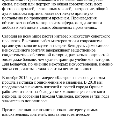
сцена, пейзаж или портрет, но общая совокупность всех
факторов, деталей, вложенных мыслей, настроение, общий
дух и замысел картины навевают некую приятную
ностальгию по прошедшим временам. Произведения
объединяет особая мажорная атмосфера, жажда жизни и
любовь к ней даже в самых обыденных проявлениях.
Сегодня во всем мире растет интерес к искусству советского
прошлого. Выставки работ мастеров эпохи соцреализма
организуют многие музеи и галереи Беларуси. Даже самого
неискушенного зрителя завораживает вещественное
свидетельство собственной истории, рассказывающее о той
эпохе даже больше, чем сухие страницы учебников истории.
Для Беларуси, по мнению некоторых искусствоведов, именно
эпоха соцреализма стала золотым веком живописи.
В ноябре 2015 года в галерее «Каляровы шлях» с успехом
прошла выставка с одноименным названием. В 2018 мы
продолжаем знакомить жителей и гостей города Орши с
работами известных белорусских живописцев советского
периода из собрания Николая Синякова, которое за три года
значительно пополнилось.
Представленная экспозиция вызвала интерес у самых
взыскательных зрителей, доставила эстетическое