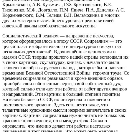
Крыжевского, А.В. Кузьмича, Г.Ф. Бржозовского, В.Е.
Тихоненко, М.Ф. Довгялло, П.М. Явича, П.А. Данелия, А.С.
Корженевского, В.М. Телеша, В.Н. Вельможина и многих
других мастеров высочайшего уровня, представителей
советской школы изобразительного искусства.
Социалистический реализм — направление искусства,
которое сформировалось в эпоху СССР. Соцреализм — это
целый пласт изобразительного и литературного искусства
нескольких десятилетий. Вдохновлённые ценностями и
идеями СССР, творцы прошлого нашей страны воплощали их
в своих картинах, скульптурах, книгах. Сначала это были
героические образы русского народа, которые были навеяны
временами Великой Отечественной Войны, героями труда. Со
временем соцреализм развивался и кроме внешних образов
приобрёл свои собственные черты, свой собственный дух,
который сильно отличает эти работы от работ других жанров
и направлений. Эти картины в большей степени понятны
жителям бывшего СССР, но интересны и поколению
постсоветского времени. Здесь есть нечто такое, что
талантливые художники смогли незримо запечатлеть в своих
картинах. Картины соцреализма нужно читать не только как
красивые произведения, но и между строк. Сложно
определить, что именно делает эти работы настолько
душевными и трогательными. Это может быть жанровая