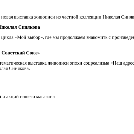
ь новая выставка живописи из частной коллекции Николая Синя
Николая Синякова
из цикла «Мой выбор», где мы продолжаем знакомить с произве
 Советский Союз»
я тематическая выставка живописи эпохи соцреализма «Наш адре
олая Синякова.
ей и акций нашего магазина