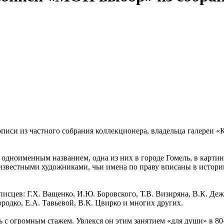
вописи из частного собрания коллекционера, владельца галереи
 одноименным названием, одна из них в городе Гомель, в картин
известными художниками, чьи имена по праву вписаны в истори
цев: Г.Х. Ващенко, И.Ю. Боровского, Т.В. Визиряна, В.К. Дежи
родко, Е.А. Тавьевой, В.К. Цвирко и многих других.
с огромным стажем. Увлекся он этим занятием «для души» в 80