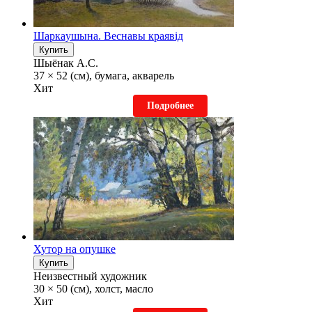
Шаркаyшына. Веснавы краявiд
Купить
Шыёнак А.С.
37 × 52 (см), бумага, акварель
Хит
Подробнее
Хутор на опушке
Купить
Неизвестный художник
30 × 50 (см), холст, масло
Хит