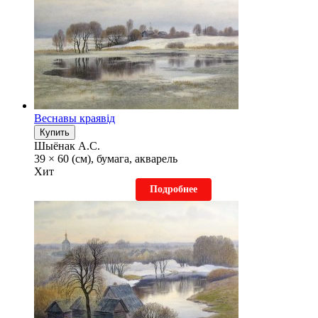
Веснавы краявiд
Купить
Шыёнак А.С.
39 × 60 (см), бумага, акварель
Хит
Подробнее