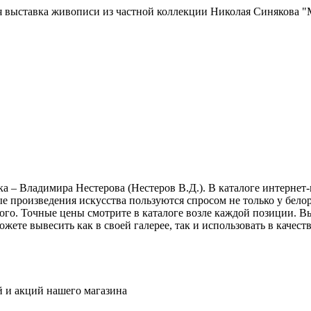
ая выставка живописи из частной коллекции Николая Синякова 
а – Владимира Нестерова (
Нестеров
В.Д.). В каталоге интерне
 произведения искусства пользуются спросом не только у белор
рого. Точные цены смотрите в каталоге возле каждой позиции. 
ете вывесить как в своей галерее, так и использовать в качес
ей и акций нашего магазина